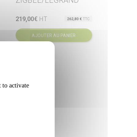
ZIGBEE/LEGRAND
219,00€
HT
Prix

262,80 €
TTC
Aperçu rapide
AJOUTER AU PANIER
 to activate
