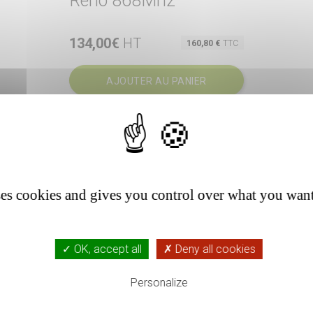
Réno 868Mhz
134,00€
HT
Prix

160,80 €
TTC
Aperçu rapide
AJOUTER AU PANIER
ses cookies and gives you control over what you want
✓ OK, accept all
✗ Deny all cookies
Personalize