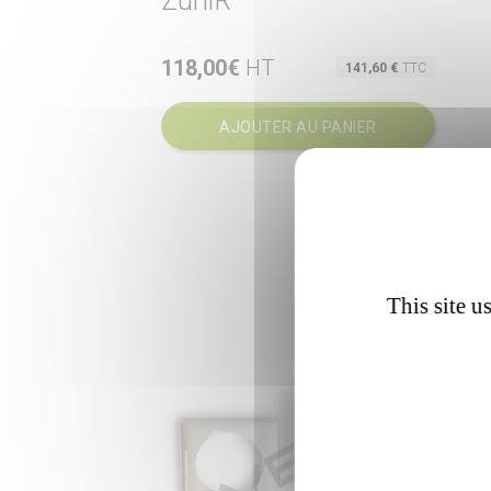
ZuniR
118,00€
HT
Prix

141,60 €
TTC
Aperçu rapide
AJOUTER AU PANIER
This site u