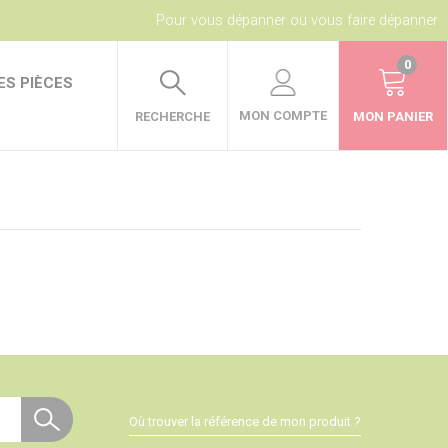
Pour vous dépanner ou vous faire dépanner
0
ES PIÈCES
MON COMPTE
RECHERCHE
MON PANIER
Où trouver la référence de mon produit ?