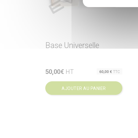
Base Universelle
50,00€
HT
Prix

60,00 €
TTC
Aperçu rapide
AJOUTER AU PANIER