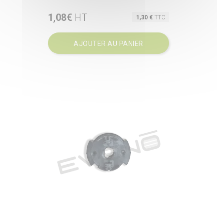
1,08€
HT
Prix
1,30 €
TTC
AJOUTER AU PANIER