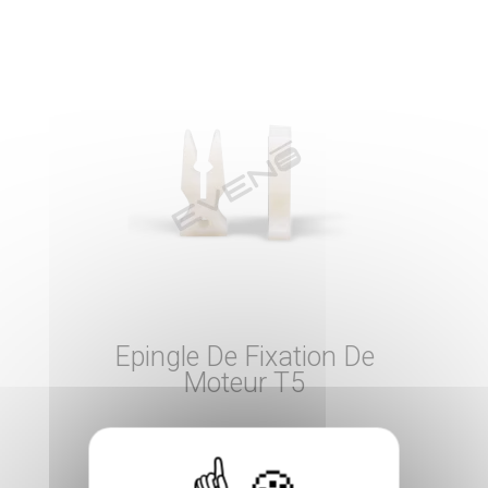
Epingle De Fixation De
Moteur T5
0,59€
HT
Prix
0,71 €
TTC