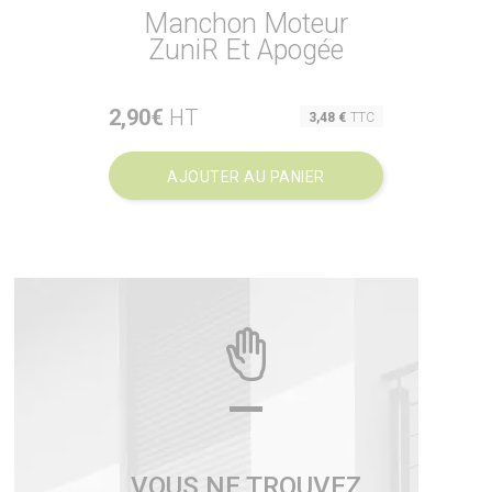
Manchon Moteur
ZuniR Et Apogée
2,90€
HT
Prix
3,48 €
TTC
AJOUTER AU PANIER
VOUS NE TROUVEZ