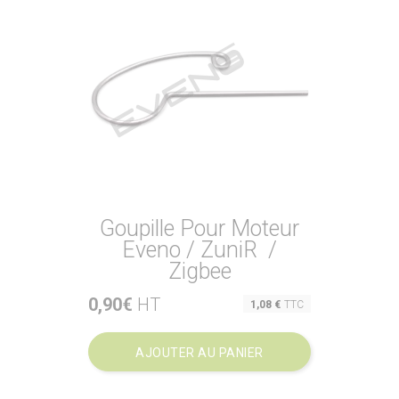
Goupille Pour Moteur
Eveno / ZuniR /
Zigbee
0,90€
HT
Prix
1,08 €
TTC
AJOUTER AU PANIER