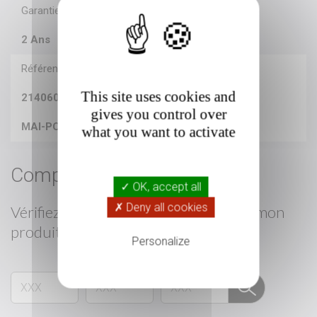
Garantie
2 Ans
Référence
This site uses cookies and
214060344
gives you control over
MAI-PC3ZB
what you want to activate
Compatibilité
✓ OK, accept all
✗ Deny all cookies
Vérifiez
les pièces compatibles
avec mon
produit
Personalize