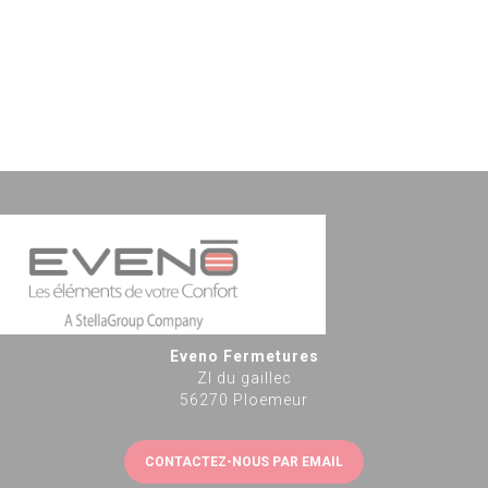
Eveno Fermetures
ZI du gaillec
56270 Ploemeur
CONTACTEZ-NOUS PAR EMAIL