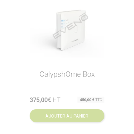
CalypshOme Box
375,00€
HT
Prix
450,00 €
TTC
AJOUTER AU PANIER