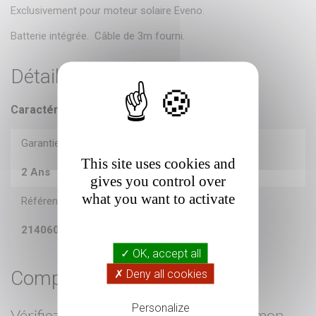
Exclusivement pour moteur solaire Eveno.
Batterie intégrée. Câble de 3m fourni.
Détails du produit
Caractéristiques
Garantie
This site uses cookies and
2 Ans
gives you control over
what you want to activate
Référence
214060356
✓ OK, accept all
Compatibilité
✗ Deny all cookies
Personalize
Vérifiez
les pièces compatibles
avec mon