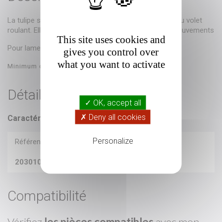
La tulipe sert de jonction entre la coulisse et coffre du volet
roulant. Elle permet de guider le tablier lors de ses mouvements
This site uses cookies and
Pour lame Ev39 / Ev45 / PVC40.
gives you control over
what you want to activate
Minimum de commande : 2 tulipes
Détails du produit
✓ OK, accept all
✗ Deny all cookies
Caractéristiques
Personalize
Référence
203010351
Compatibilité
Vérifiez
les pièces compatibles
avec mon