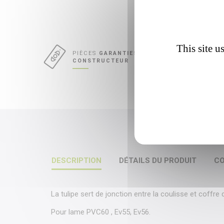
This site u
CONCEPTIO
PIÈCES
GARANTIES
MADE IN F
CONSTRUCTEUR
DESCRIPTION
DÉTAILS DU PRODUIT
CO
La tulipe sert de jonction entre la coulisse et coffre
Pour lame PVC60 , Ev55, Ev56.