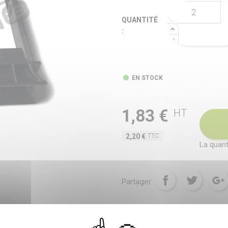
QUANTITÉ
:
EN STOCK
1,83 €
HT
TTC
2,20 €
La quant
Partager