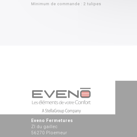
Minimum de commande : 2 tulipes
Eveno Fermetures
ZI du gaillec
56270 Ploemeur