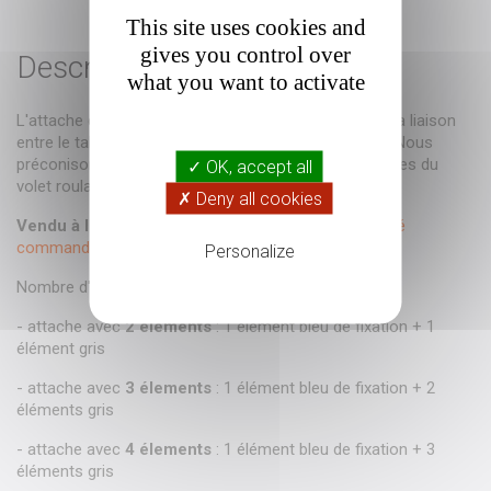
This site uses cookies and
gives you control over
Description
what you want to activate
L'attache de tablier (ou verrou automatique) permet la liaison
entre le tablier du volet roulant et son axe de 56mm. Nous
préconisons de changer tous les verrous automatiques du
✓ OK, accept all
volet roulant.
✗ Deny all cookies
Vendu à l'unité
(attention, ne pas confondre quantité
commandée et nombre d'éléments).
Personalize
Nombre d'élements pour chaque attache :
- attache avec
2 élements
: 1 élément bleu de fixation + 1
élément gris
- attache avec
3 élements
: 1 élément bleu de fixation + 2
éléments gris
- attache avec
4 élements
: 1 élément bleu de fixation + 3
éléments gris