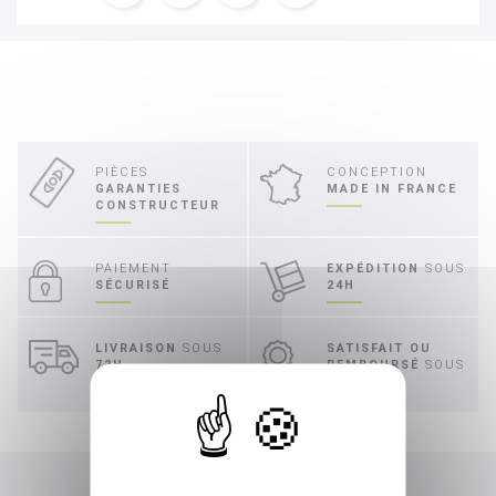
PIÈCES
CONCEPTION
GARANTIES
MADE IN FRANCE
CONSTRUCTEUR
PAIEMENT
EXPÉDITION
SOUS
SÉCURISÉ
24H
LIVRAISON
SOUS
SATISFAIT OU
72H
REMBOURSÉ
SOUS
30 JOURS