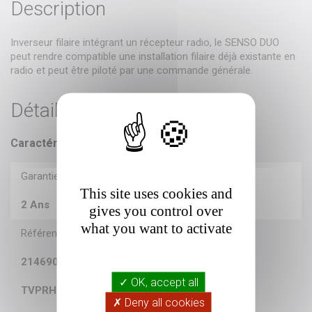
Description
Inverseur filaire intégrant un récepteur radio, le SENSO DUO
peut rendre compatible une installation filaire déjà existante en
radio et peut être piloté par une commande générale.
Détails du produit
Caractéristiques
Garantie
This site uses cookies and
2 Ans
gives you control over
what you want to activate
Référence
214690080
✓ OK, accept all
TVPRH868A01/A01-S
✗ Deny all cookies