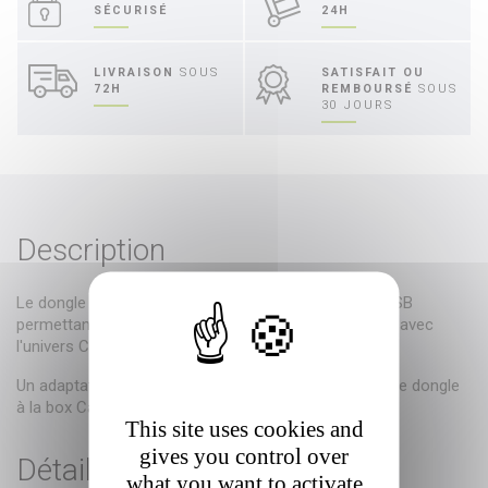
SÉCURISÉ
24H
LIVRAISON
SOUS
SATISFAIT OU
72H
REMBOURSÉ
SOUS
30 JOURS
Description
Le dongle Zunir R Calyps'home est un périphérique USB
permettant de rendre compatible votre moteur ZuniR avec
l'univers Calyps'home d'Eveno.
Un adaptateur (partie noire) est fourni pour brancher le dongle
à la box Calyps'Home.
This site uses cookies and
gives you control over
Détails du produit
what you want to activate